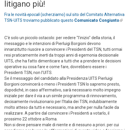
litigano più!
Fra le novità
epocali
(scherziamo) sul sito del Comitato Alternativa
TSN-UITS troviamo pubblicato questo
Comunicato Congiunto
(link i
exter
C'è solo un piccolo ostacolo: per vedere "l'inizio" della storia, il
messaggio e le intenzioni di Pierluigi Borgioni devono
innanzitutto riuscire a convincere i Presidenti del TSN, tutti ormai
resi praticamemte
inerti
da troppi anni di egemonia decisionale
UITS, che ha fatto dimenticare a tutti che a prendere le decisioni
operative su cosa fare e come fare, dovrebbero essere i
Presidenti TSN, non l'UITS.
Se il messaggio del candidato alla Presidenza UITS Pierluigi
Borgioni convincerà o meno i Presidenti TSN lo sapremo presto,
dopodiché, in caso affermativo, sarà necessario molto impegno
iniziale per dare il via a un simile programma di rinnovamento,
decisamente rivoluzionario per l'Italia dei TSN, indubbiamente
molto atteso da tutti e necessario, ma anche per nulla facile da
realizzare. A partire dal convincere i Presidenti a votarlo, il
prossimo 22 ottobre a Roma.
Non si deve pensare male di niente e di nessuno a priori. per cui