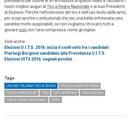
prendiamo per buone le affermazioni di questo video e facciamo i
nostri migliori auguri al
Tiro a Segno Nazionale
e ai suoi Presidenti
di Sezione. Perché nell'interesse del tiro e dell'uso lecito delle armi,
per scopi sportivi o istituzionali che sia, una bella rinfrescata
vera
sarebbe molto auspicabile, se non vogliamo ritrovarci tutti a
giocare
solo
con l'aria compressa, come gli inglesi.
Vedi anche:
Elezioni U.I.T.S. 2016: inizia il confronto fra i candidati
Pierluigi Borgioni candidato alla Presidenza U.I.T.S.
Elezioni UITS 2016: segnali positivi
Tags:
UNIONE ITALIANA TIRO A SEGNO
TIRO A LUNGA DISTANZA
TIRO DI PRECISIONE
TIRO
TIRO SPORTIVO
TIRO A SEGNO
TIRO A SEGNO NAZIONALE
VIDEO