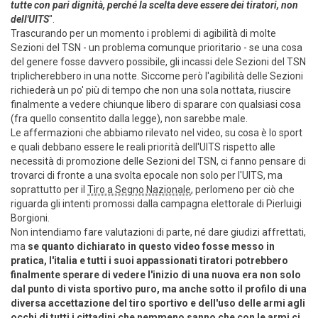
tutte con pari dignità, perché la scelta deve essere dei tiratori, non
dell'UITS
".
Trascurando per un momento i problemi di agibilità di molte
Sezioni del TSN - un problema comunque prioritario - se una cosa
del genere fosse davvero possibile, gli incassi dele Sezioni del TSN
triplicherebbero in una notte. Siccome però l'agibilità delle Sezioni
richiederà un po' più di tempo che non una sola nottata, riuscire
finalmente a vedere chiunque libero di sparare con qualsiasi cosa
(fra quello consentito dalla legge), non sarebbe male.
Le affermazioni che abbiamo rilevato nel video, su cosa è lo sport
e quali debbano essere le reali priorità dell'UITS rispetto alle
necessità di promozione delle Sezioni del TSN, ci fanno pensare di
trovarci di fronte a una svolta epocale non solo per l'UITS, ma
soprattutto per il
Tiro a Segno Nazionale
, perlomeno per ciò che
riguarda gli intenti promossi dalla campagna elettorale di Pierluigi
Borgioni.
Non intendiamo fare valutazioni di parte, né dare giudizi affrettati,
ma
se quanto dichiarato in questo video fosse messo in
pratica, l'italia e tutti i suoi appassionati tiratori potrebbero
finalmente sperare di vedere l'inizio di una nuova era non solo
dal punto di vista sportivo puro, ma anche sotto il profilo di una
diversa accettazione del tiro sportivo e dell'uso delle armi agli
occhi di tutti i cittadini che nemmeno sanno che con le armi ci