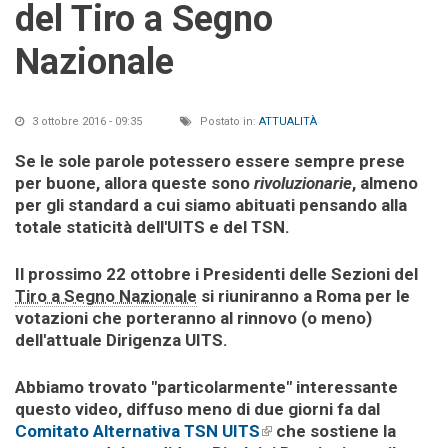
del Tiro a Segno
Nazionale
3 ottobre 2016 - 09:35
Postato in:
ATTUALITÀ
Se le sole parole potessero essere sempre prese
per buone, allora queste sono
rivoluzionarie
, almeno
per gli standard a cui siamo abituati pensando alla
totale staticità dell'UITS e del TSN.
Il prossimo 22 ottobre i Presidenti delle Sezioni del
Tiro a Segno Nazionale
si riuniranno a Roma per le
votazioni che porteranno al rinnovo (o meno)
dell'attuale Dirigenza UITS.
Abbiamo trovato "particolarmente" interessante
questo video, diffuso meno di due giorni fa dal
Comitato Alternativa TSN UITS
(link is external)
che sostiene la