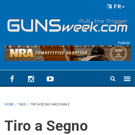
Skip to main content
FR
Language menu
Publicité
HOME
/
TAGS
/
TIRO A SEGNO NAZIONALE
Tiro a Segno