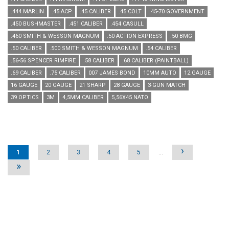
.444 MARLIN
.45 ACP
.45 CALIBER
.45 COLT
.45-70 GOVERNMENT
.450 BUSHMASTER
.451 CALIBER
.454 CASULL
.460 SMITH & WESSON MAGNUM
.50 ACTION EXPRESS
.50 BMG
.50 CALIBER
.500 SMITH & WESSON MAGNUM
.54 CALIBER
.56-56 SPENCER RIMFIRE
.58 CALIBER
.68 CALIBER (PAINTBALL)
.69 CALIBER
.75 CALIBER
007 JAMES BOND
10MM AUTO
12 GAUGE
16 GAUGE
20 GAUGE
21 SHARP
28 GAUGE
3-GUN MATCH
39 OPTICS
3M
4,5MM CALIBER
5,56X45 NATO
Pages
›
1
2
3
4
5
…
»