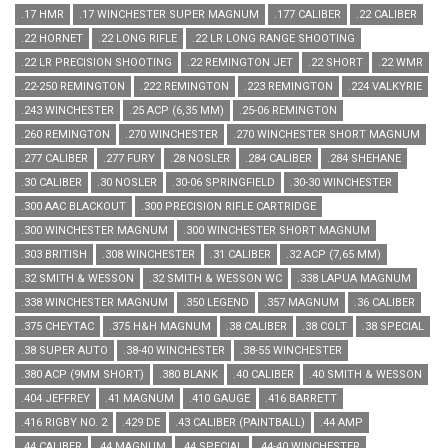
.17 HMR
.17 WINCHESTER SUPER MAGNUM
.177 CALIBER
.22 CALIBER
.22 HORNET
.22 LONG RIFLE
.22 LR LONG RANGE SHOOTING
.22 LR PRECISION SHOOTING
.22 REMINGTON JET
.22 SHORT
.22 WMR
.22-250 REMINGTON
.222 REMINGTON
.223 REMINGTON
.224 VALKYRIE
.243 WINCHESTER
.25 ACP (6,35 MM)
.25-06 REMINGTON
.260 REMINGTON
.270 WINCHESTER
.270 WINCHESTER SHORT MAGNUM
.277 CALIBER
.277 FURY
.28 NOSLER
.284 CALIBER
.284 SHEHANE
.30 CALIBER
.30 NOSLER
.30-06 SPRINGFIELD
.30-30 WINCHESTER
.300 AAC BLACKOUT
.300 PRECISION RIFLE CARTRIDGE
.300 WINCHESTER MAGNUM
.300 WINCHESTER SHORT MAGNUM
.303 BRITISH
.308 WINCHESTER
.31 CALIBER
.32 ACP (7,65 MM)
.32 SMITH & WESSON
.32 SMITH & WESSON WC
.338 LAPUA MAGNUM
.338 WINCHESTER MAGNUM
.350 LEGEND
.357 MAGNUM
.36 CALIBER
.375 CHEYTAC
.375 H&H MAGNUM
.38 CALIBER
.38 COLT
.38 SPECIAL
.38 SUPER AUTO
.38-40 WINCHESTER
.38-55 WINCHESTER
.380 ACP (9MM SHORT)
.380 BLANK
.40 CALIBER
.40 SMITH & WESSON
.404 JEFFREY
.41 MAGNUM
.410 GAUGE
.416 BARRETT
.416 RIGBY NO. 2
.429 DE
.43 CALIBER (PAINTBALL)
.44 AMP
.44 CALIBER
.44 MAGNUM
.44 SPECIAL
.44-40 WINCHESTER