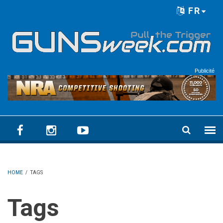
Skip to main content
FR
Language menu
Publicité
HOME
/
TAGS
Tags