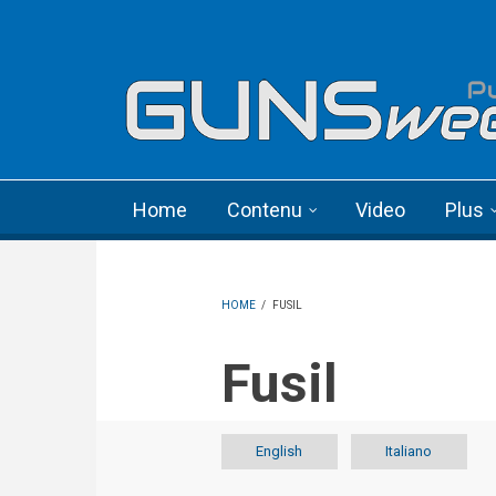
Skip to main content
Language menu
Home
Contenu
Video
Plus
HOME
/
FUSIL
Fusil
English
Italiano