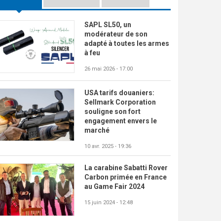
SAPL SL50, un
modérateur de son
adapté à toutes les armes
à feu
26 mai 2026 - 17:00
USA tarifs douaniers:
Sellmark Corporation
souligne son fort
engagement envers le
marché
10 avr. 2025 - 19:36
La carabine Sabatti Rover
Carbon primée en France
au Game Fair 2024
15 juin 2024 - 12:48