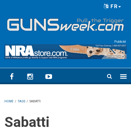
Skip to main content
FR
Language menu
Publicité
HOME
/
TAGS
/
SABATTI
Sabatti