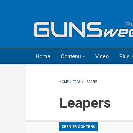
Skip to main content
Language menu
Home
Contenu
Video
Plus
HOME
/
TAGS
/
LEAPERS
Leapers
DERNIER CONTENU