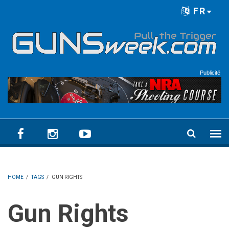
Skip to main content
FR
Language menu
Publicité
HOME
/
TAGS
/
GUN RIGHTS
Gun Rights