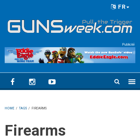
Skip to main content
FR
Language menu
Publicité
HOME
/
TAGS
/
FIREARMS
Firearms