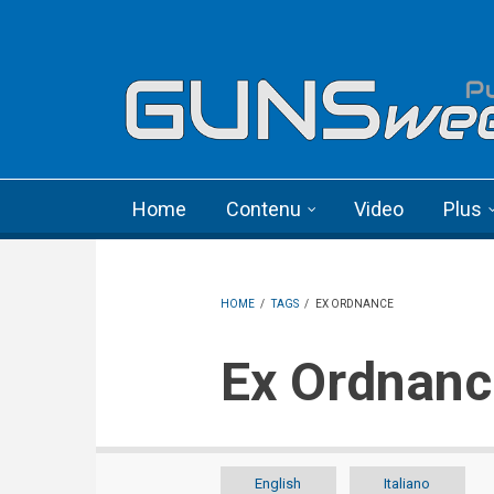
Skip to main content
Language menu
Home
Contenu
Video
Plus
HOME
/
TAGS
/
EX ORDNANCE
Ex Ordnan
English
Italiano