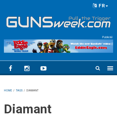
Skip to main content
FR
Language menu
Publicité
HOME
/
TAGS
/
DIAMANT
Diamant