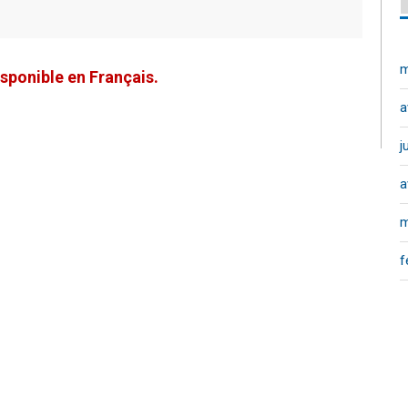
m
sponible en Français.
a
j
a
m
f