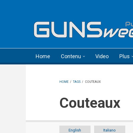
Skip to main content
Language menu
Home
Contenu
Video
Plus
HOME
/
TAGS
/
COUTEAUX
Couteaux
English
Italiano