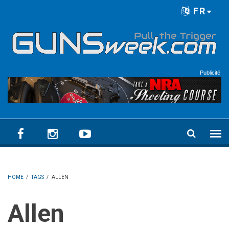
Skip to main content
FR
Language menu
Publicité
HOME
/
TAGS
/
ALLEN
Allen