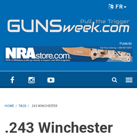
Skip to main content
FR
Language menu
Publicité
HOME
/
TAGS
/
.243 WINCHESTER
.243 Winchester