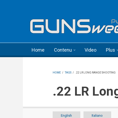
Skip to main content
Language menu
Home
Contenu
Video
Plus
HOME
/
TAGS
/
.22 LR LONG RANGE SHOOTING
.22 LR Lo
English
Italiano