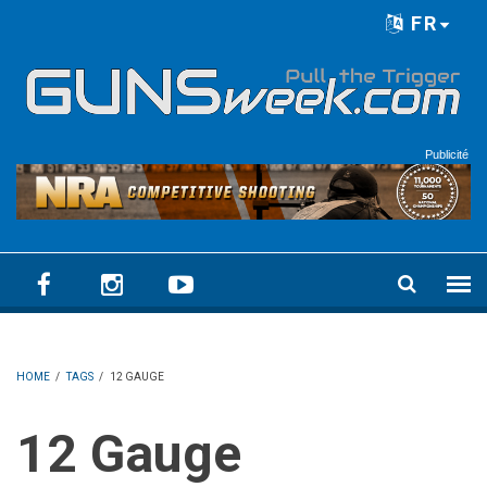
Skip to main content
FR
Language menu
Publicité
HOME
/
TAGS
/
12 GAUGE
12 Gauge