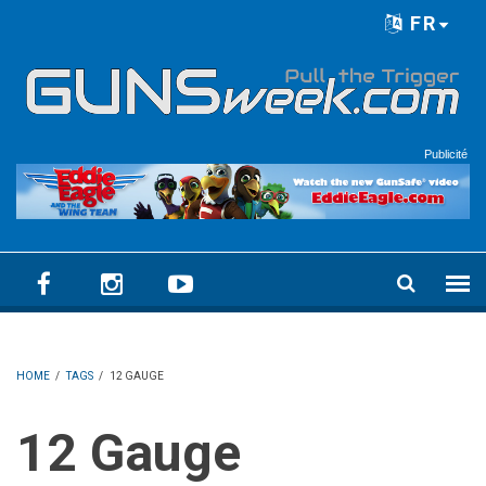
Skip to main content
FR
Language menu
Publicité
HOME
/
TAGS
/
12 GAUGE
12 Gauge