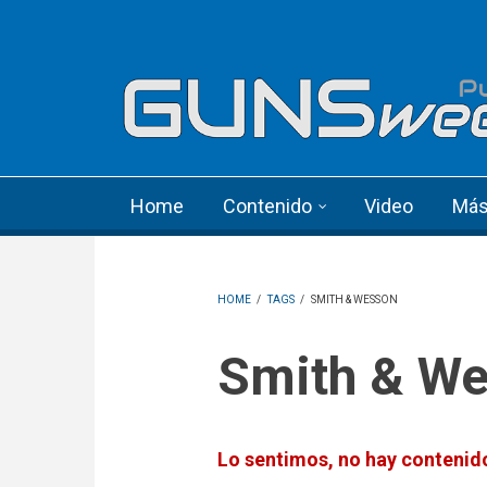
Skip to main content
Language menu
Home
Contenido
Video
Má
HOME
/
TAGS
/
SMITH & WESSON
Smith & W
Lo sentimos, no hay contenido