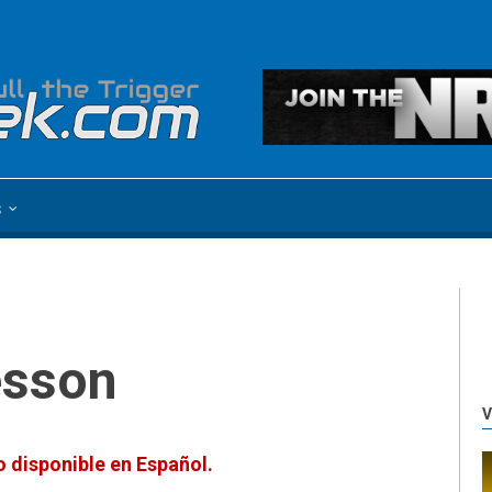
s
esson
V
 disponible en Español.