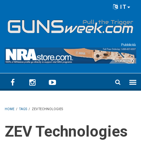
Skip to main content
IT
Language menu
Pubblicità
HOME
/
TAGS
/
ZEV TECHNOLOGIES
ZEV Technologies