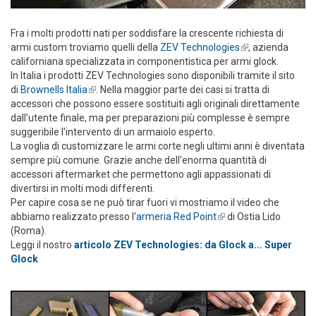
Fra i molti prodotti nati per soddisfare la crescente richiesta di
armi custom troviamo quelli della
ZEV Technologies
(link is
, azienda
californiana specializzata in componentistica per armi glock.
external)
In Italia i prodotti ZEV Technologies sono disponibili tramite il sito
di
Brownells Italia
(link is external)
. Nella maggior parte dei casi si tratta di
accessori che possono essere sostituiti agli originali direttamente
dall'utente finale, ma per preparazioni più complesse è sempre
suggeribile l'intervento di un armaiolo esperto.
La voglia di customizzare le armi corte negli ultimi anni è diventata
sempre più comune. Grazie anche dell'enorma quantità di
accessori aftermarket che permettono agli appassionati di
divertirsi in molti modi differenti.
Per capire cosa se ne può tirar fuori vi mostriamo il video che
abbiamo realizzato presso l'
armeria Red Point
(link is external)
di Ostia Lido
(Roma).
Leggi il nostro
articolo ZEV Technologies: da Glock a... Super
Glock