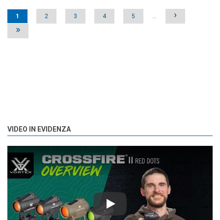
Pages
›
1
2
3
4
5
…
»
VIDEO IN EVIDENZA
Play