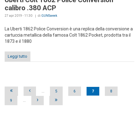
calibro .380 ACP
27 apr 2019 - 11:30
di
GUNSweek
La Uberti 1862 Police Conversion è una replica della conversione a
cartuccia metallica della famosa Colt 1862 Pocket, prodotta tra il
1873 e il 1880
Leggi tutto
Pages
«
‹
…
5
6
7
8
›
»
9
…