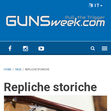
Skip to main content
IT
Language menu
HOME
/
TAGS
/
REPLICHE STORICHE
Repliche storiche