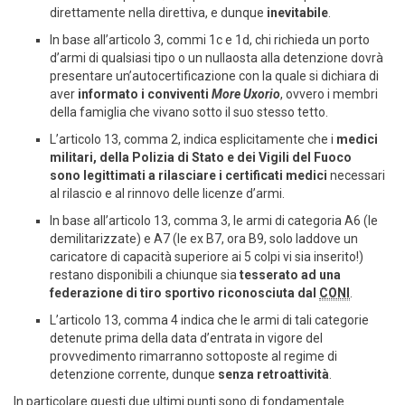
direttamente nella direttiva, e dunque
inevitabile
.
In base all’articolo 3, commi 1c e 1d, chi richieda un porto
d’armi di qualsiasi tipo o un nullaosta alla detenzione dovrà
presentare un’autocertificazione con la quale si dichiara di
aver
informato i conviventi
More Uxorio
, ovvero i membri
della famiglia che vivano sotto il suo stesso tetto.
L’articolo 13, comma 2, indica esplicitamente che i
medici
militari, della Polizia di Stato e dei Vigili del Fuoco
sono legittimati a rilasciare i certificati medici
necessari
al rilascio e al rinnovo delle licenze d’armi.
In base all’articolo 13, comma 3, le armi di categoria A6 (le
demilitarizzate) e A7 (le ex B7, ora B9, solo laddove un
caricatore di capacità superiore ai 5 colpi vi sia inserito!)
restano disponibili a chiunque sia
tesserato ad una
federazione di tiro sportivo riconosciuta dal
CONI
.
L’articolo 13, comma 4 indica che le armi di tali categorie
detenute prima della data d’entrata in vigore del
provvedimento rimarranno sottoposte al regime di
detenzione corrente, dunque
senza retroattività
.
In particolare questi due ultimi punti sono di fondamentale