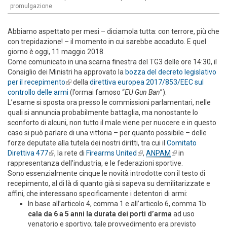
promulgazione
Abbiamo aspettato per mesi – diciamola tutta: con terrore, più che
con trepidazione! – il momento in cui sarebbe accaduto. E quel
giorno è oggi, 11 maggio 2018.
Come comunicato in una scarna finestra del TG3 delle ore 14:30, il
Consiglio dei Ministri ha approvato la
bozza del decreto legislativo
per il recepimento
(link is external)
della
direttiva europea 2017/853/EEC sul
controllo delle armi
(l’ormai famoso “
EU Gun Ban
”).
L’esame si sposta ora presso le commissioni parlamentari, nelle
quali si annuncia probabilmente battaglia, ma nonostante lo
sconforto di alcuni, non tutto il male viene per nuocere e in questo
caso si può parlare di una vittoria – per quanto possibile – delle
forze deputate alla tutela dei nostri diritti, tra cui il
Comitato
Direttiva 477
(link is external)
, la rete di
Firearms United
(link is external)
,
ANPAM
(link is
in
rappresentanza dell’industria, e le federazioni sportive.
external)
Sono essenzialmente cinque le novità introdotte con il testo di
recepimento, al di là di quanto già si sapeva su demilitarizzate e
affini, che interessano specificamente i detentori di armi:
In base all’articolo 4, comma 1 e all’articolo 6, comma 1b
cala da 6 a 5 anni la durata dei porti d’arma
ad uso
venatorio e sportivo; tale provvedimento era previsto