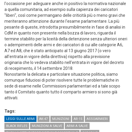
l'occasione per adeguare anche in positivo la normativa nazionale
a quella comunitaria, ad esempio sulla capienza dei caricatori
"liberi", così come permangano delle criticità più o meno gravi che
meriteranno attenzione durante l'esame parlamentare. La più
pesante di queste, introdotta presumibilmente in fase di analisi in
CdM in quanto non presente nella bozza di lavoro, riguarda il
termine stabilito per la liceità della detenzione senza ulteriori oneri
o adempimenti delle armi e dei caricatori di cui alle categorie A6,
A7 ed A8, che è stato anticipato al 13 giugno 2017 (o vero
all'entrata in vigore della direttiva) rispetto alla previsione
originaria che lo vedeva stabilito nell'entrata in vigore del decreto
di recepimento, il 14 settembre 2018.
Nonostante la delicata e particolare situazione politica, siamo
comunque fiduciosi di poter risolvere tutte le problematiche in
sede di esame nelle Commissioni parlamentari ed a tale scopo
tanto il Comitato quanto tutto il comparto armiero si sono già
attivati.
Tags:
LEGGI SULLE ARMI
AK-47
MUNIZIONI
AR-15
ASSOARMIERI
BLACK RIFLES
MUNIZIONI A SALVE
ARMI A SALVE