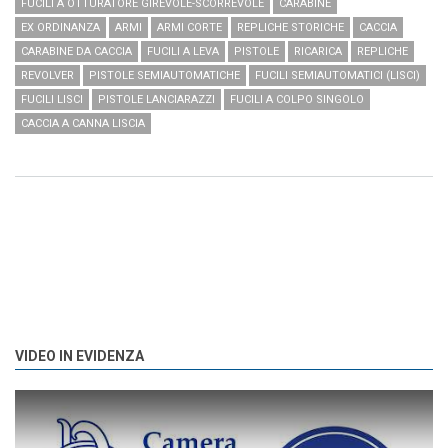
FUCILI A OTTURATORE GIREVOLE-SCORREVOLE
CARABINE
EX ORDINANZA
ARMI
ARMI CORTE
REPLICHE STORICHE
CACCIA
CARABINE DA CACCIA
FUCILI A LEVA
PISTOLE
RICARICA
REPLICHE
REVOLVER
PISTOLE SEMIAUTOMATICHE
FUCILI SEMIAUTOMATICI (LISCI)
FUCILI LISCI
PISTOLE LANCIARAZZI
FUCILI A COLPO SINGOLO
CACCIA A CANNA LISCIA
VIDEO IN EVIDENZA