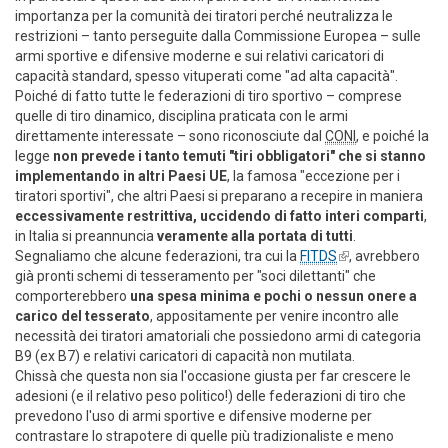
importanza per la comunità dei tiratori perché neutralizza le
restrizioni – tanto perseguite dalla Commissione Europea – sulle
armi sportive e difensive moderne e sui relativi caricatori di
capacità standard, spesso vituperati come "ad alta capacità".
Poiché di fatto tutte le federazioni di tiro sportivo – comprese
quelle di tiro dinamico, disciplina praticata con le armi
direttamente interessate – sono riconosciute dal
CONI
, e poiché la
legge
non prevede i tanto temuti "tiri obbligatori" che si stanno
implementando in altri Paesi UE
, la famosa "eccezione per i
tiratori sportivi", che altri Paesi si preparano a recepire in maniera
eccessivamente restrittiva, uccidendo di fatto interi comparti
,
in Italia si preannuncia
veramente alla portata di tutti
.
Segnaliamo che alcune federazioni, tra cui la
FITDS
(link is
, avrebbero
già pronti schemi di tesseramento per "soci dilettanti" che
external)
comporterebbero
una spesa minima e pochi o nessun onere a
carico del tesserato
, appositamente per venire incontro alle
necessità dei tiratori amatoriali che possiedono armi di categoria
B9 (ex B7) e relativi caricatori di capacità non mutilata.
Chissà che questa non sia l'occasione giusta per far crescere le
adesioni (e il relativo peso politico!) delle federazioni di tiro che
prevedono l'uso di armi sportive e difensive moderne per
contrastare lo strapotere di quelle più tradizionaliste e meno