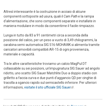
Altresì interessante è la costruzione in acciaio di alcune
componenti sottoposte ad usura, quali il
Cam Path
e la rampa
d'alimentazione, che sono componenti separate e installate in
maniera modulare in modo da consentirne il facile rimpiazzo.
Lunga in tutto da 83 a 91 centimetri circa a seconda della
posizione del calcio, per un peso a vuoto di 3,49 chilogrammi, la
carabina semi-automatica SIG 516-MOHAWK si alimenta tramite
caricatori amovibili compatibili AR-15 di ogni provenienza,
materiale e capacità.
Tra le altre caratteristiche troviamo un calcio MagPul DT
collassabile su sei posizioni, un'impugnatura SIG Sauer ad angolo
ridotto, uno scatto SIG Sauer Matchlite Duo a doppio stadio con
grilletto a faccia curva e due punti d'aggancio QD per cinghie di
tracolla a sgancio rapido sul semicastello inferiore. Per ulteriori
informazioni,
visitate il sito ufficiale SIG Sauer
(link is external)
.