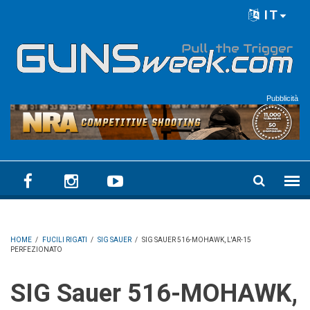
Skip to main content
IT
Language menu
Pubblicità
HOME
/
FUCILI RIGATI
/
SIG SAUER
/
SIG SAUER 516-MOHAWK, L'AR-15
PERFEZIONATO
SIG Sauer 516-MOHAWK,