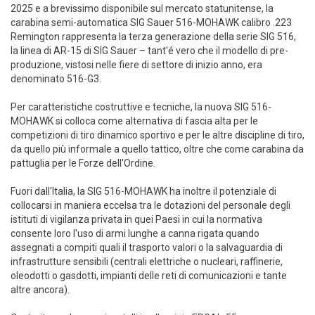
2025 e a brevissimo disponibile sul mercato statunitense, la
carabina semi-automatica SIG Sauer 516-MOHAWK calibro .223
Remington rappresenta la terza generazione della serie SIG 516,
la linea di AR-15 di SIG Sauer – tant'é vero che il modello di pre-
produzione, vistosi nelle fiere di settore di inizio anno, era
denominato 516-G3.
Per caratteristiche costruttive e tecniche, la nuova SIG 516-
MOHAWK si colloca come alternativa di fascia alta per le
competizioni di tiro dinamico sportivo e per le altre discipline di tiro,
da quello più informale a quello tattico, oltre che come carabina da
pattuglia per le Forze dell'Ordine.
Fuori dall'Italia, la SIG 516-MOHAWK ha inoltre il potenziale di
collocarsi in maniera eccelsa tra le dotazioni del personale degli
istituti di vigilanza privata in quei Paesi in cui la normativa
consente loro l'uso di armi lunghe a canna rigata quando
assegnati a compiti quali il trasporto valori o la salvaguardia di
infrastrutture sensibili (centrali elettriche o nucleari, raffinerie,
oleodotti o gasdotti, impianti delle reti di comunicazioni e tante
altre ancora).