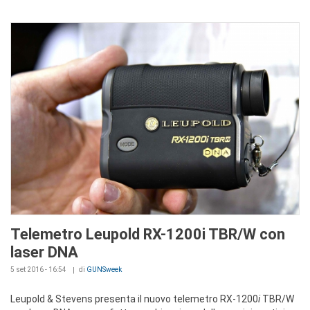
Telemetro Leupold RX-1200i TBR/W con
laser DNA
5 set 2016 - 16:54
di
GUNSweek
Leupold & Stevens presenta il nuovo telemetro RX-1200
i
TBR/W