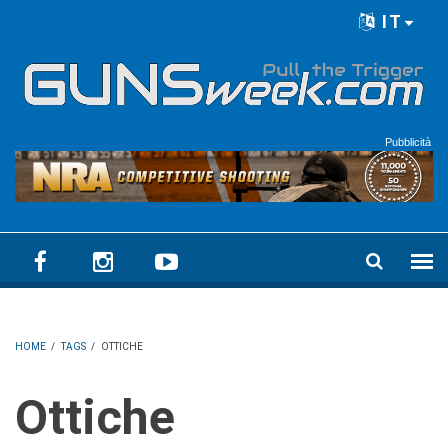
Skip to main content
IT
Language menu
Pubblicità
HOME
/
TAGS
/
OTTICHE
Ottiche