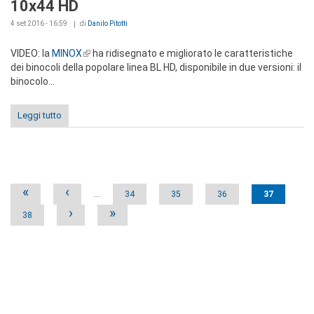
10x44 HD
4 set 2016 - 16:59
di
Danilo Pitotti
VIDEO: la
MINOX
(link is external)
ha ridisegnato e migliorato le caratteristiche
dei binocoli della popolare linea BL HD, disponibile in due versioni: il
binocolo...
Leggi tutto
Pages
«
‹
…
34
35
36
37
›
»
38