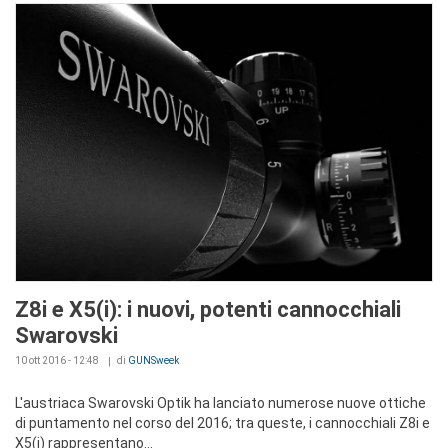
Z8i e X5(i): i nuovi, potenti cannocchiali
Swarovski
10 ott 2016 - 12:48
di
GUNSweek
L'austriaca Swarovski Optik ha lanciato numerose nuove ottiche
di puntamento nel corso del 2016; tra queste, i cannocchiali Z8i e
X5(i) rappresentano...