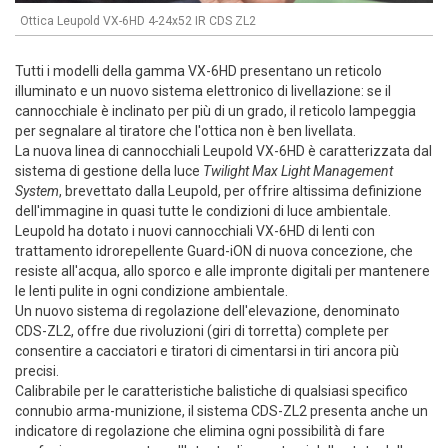
Ottica Leupold VX-6HD 4-24x52 IR CDS ZL2
Tutti i modelli della gamma VX-6HD presentano un reticolo
illuminato e un nuovo sistema elettronico di livellazione: se il
cannocchiale è inclinato per più di un grado, il reticolo lampeggia
per segnalare al tiratore che l'ottica non è ben livellata.
La nuova linea di cannocchiali Leupold VX-6HD è caratterizzata dal
sistema di gestione della luce
Twilight Max Light Management
System
, brevettato dalla Leupold, per offrire altissima definizione
dell'immagine in quasi tutte le condizioni di luce ambientale.
Leupold ha dotato i nuovi cannocchiali VX-6HD di lenti con
trattamento idrorepellente Guard-iON di nuova concezione, che
resiste all'acqua, allo sporco e alle impronte digitali per mantenere
le lenti pulite in ogni condizione ambientale.
Un nuovo sistema di regolazione dell'elevazione, denominato
CDS-ZL2, offre due rivoluzioni (giri di torretta) complete per
consentire a cacciatori e tiratori di cimentarsi in tiri ancora più
precisi.
Calibrabile per le caratteristiche balistiche di qualsiasi specifico
connubio arma-munizione, il sistema CDS-ZL2 presenta anche un
indicatore di regolazione che elimina ogni possibilità di fare