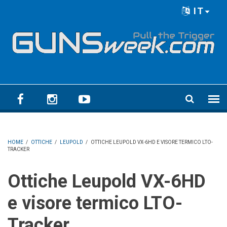
Skip to main content
IT
Language menu
HOME
/
OTTICHE
/
LEUPOLD
/
OTTICHE LEUPOLD VX-6HD E VISORE TERMICO LTO-
TRACKER
Ottiche Leupold VX-6HD
e visore termico LTO-
Tracker