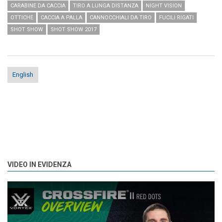
CARABINE DA CACCIA
TIRO A LUNGA DISTANZA
NIGHT VISION
OTTICHE
CACCIA A PALLA
CANNOCCHIALI DA TIRO
FUCILI RIGATI
SHOT SHOW
SHOT SHOW 2017
English
VIDEO IN EVIDENZA