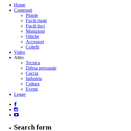
Home
Contenuti
Pistole
Fucili rigati
Fucili lisci
Munizioni
Ottiche
Accessori
Coltelli
Video
Altro
Tecnica
Difesa personale
Caccia
Industria
Cultura
Eventi
Legge
Search form