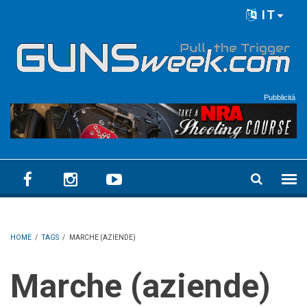
Skip to main content
IT
Language menu
Pubblicità
HOME
/
TAGS
/
MARCHE (AZIENDE)
Marche (aziende)