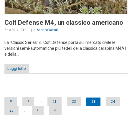
Colt Defense M4, un classico americano
6 dic 2017 - 21:10
di
Adriano Valenti
La "Classic Series" di Colt Defense porta sul mercato civile le
versioni semi-automatiche più fedeli della classica carabina M4A1
e della...
Leggi tutto
Pages
«
‹
…
21
22
23
24
›
»
25
…