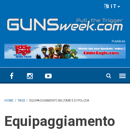
Skip to main content
IT
Language menu
Pubblicità
HOME
/
TAGS
/
EQUIPAGGIAMENTO MILITARE E DI POLIZIA
Equipaggiamento