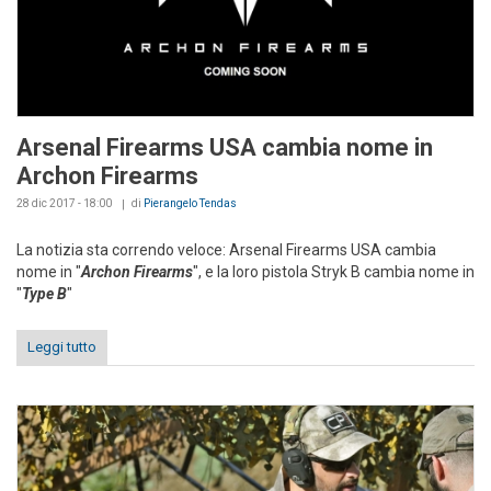
Arsenal Firearms USA cambia nome in
Archon Firearms
28 dic 2017 - 18:00
di
Pierangelo Tendas
La notizia sta correndo veloce: Arsenal Firearms USA cambia
nome in "
Archon Firearms
", e la loro pistola Stryk B cambia nome in
"
Type B
"
Leggi tutto