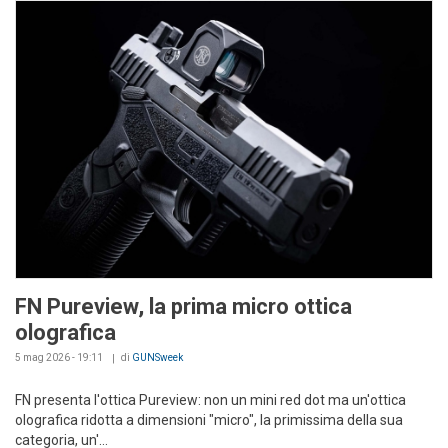
FN Pureview, la prima micro ottica
olografica
5 mag 2026 - 19:11
di
GUNSweek
FN presenta l'ottica Pureview: non un mini red dot ma un'ottica
olografica ridotta a dimensioni "micro", la primissima della sua
categoria, un'...