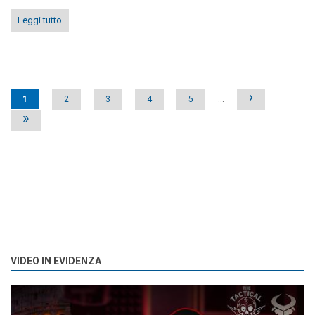
Leggi tutto
Pages
›
1
2
3
4
5
…
»
VIDEO IN EVIDENZA