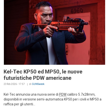
Kel-Tec KP50 ed MP50, le nuove
futuristiche PDW americane
23 feb 2026 - 17:57
di
GUNSweek
Kel-Tec annuncia una nuova serie di
PDW
calibro 5.7x28mm,
disponibili in versione semi-automatica KP50 per i civili e MP50 a
raffica per gli utenti...