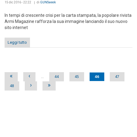
15 dic 2016 - 22:22
di
GUNSweek
In tempi di crescente crisi per la carta stampata, la popolare rivista
Armi Magazine rafforza la sua immagine lanciando il suo nuovo
sito internet
Leggi tutto
Pages
«
‹
…
44
45
46
47
›
»
48