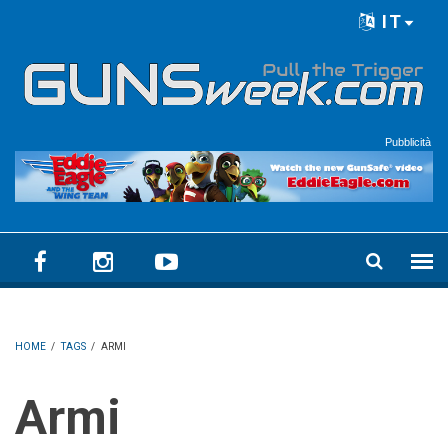
Skip to main content
IT
Language menu
Pubblicità
HOME
/
TAGS
/
ARMI
Armi