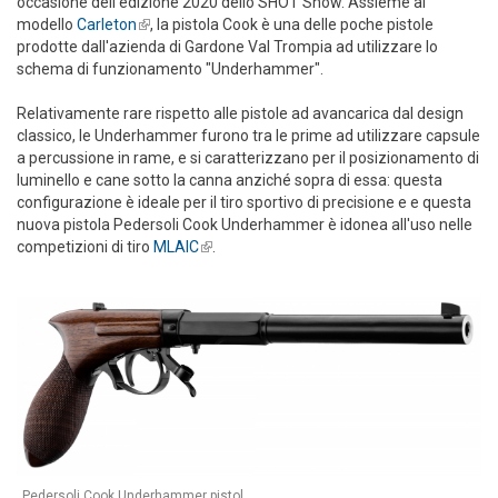
occasione dell'edizione 2020 dello SHOT Show. Assieme al
modello
Carleton
(link is external)
, la pistola Cook è una delle poche pistole
prodotte dall'azienda di Gardone Val Trompia ad utilizzare lo
schema di funzionamento "Underhammer".
Relativamente rare rispetto alle pistole ad avancarica dal design
classico, le Underhammer furono tra le prime ad utilizzare capsule
a percussione in rame, e si caratterizzano per il posizionamento di
luminello e cane sotto la canna anziché sopra di essa: questa
configurazione è ideale per il tiro sportivo di precisione e e questa
nuova pistola Pedersoli Cook Underhammer è idonea all'uso nelle
competizioni di tiro
MLAIC
(link is external)
.
Pedersoli Cook Underhammer pistol