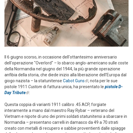
Il 6 giugno scorso, in occasione dell'ottantesimo anniversario
dell'operazione "Overlord" – lo sbarco anglo-americano sulle coste
della Normandia nel giugno del 1944, la più grande operazione
anfibia della storia, che diede inizio alla liberazione dell'Europa dal
giogo nazista – la statunitense
Cabot Guns
(link is external)
, nota per le sue
pistole 1911
Custom
di fattura unica, ha presentato le
pistole D-
Day Tribute
(link is external)
.
Questa coppia di varianti 1911 calibro .45 ACP, forgiate
interamente a mano dal maestro Ray Rybar – veterano del
Vietnam e nipote di uno dei primi soldati statunitensi a sbarcare in
Normandia – presentano carrelli in damasco da 49 a 70 strati
creato con metalli di recupero e sabbie proventienti dalle spiagge