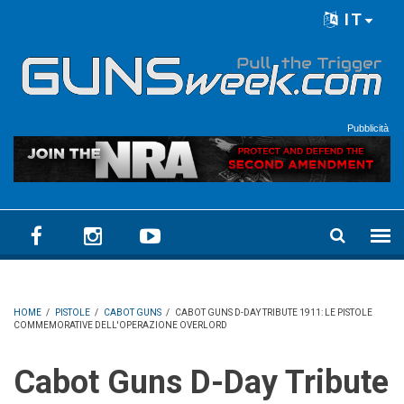
Skip to main content
IT
Language menu
Pubblicità
HOME
/
PISTOLE
/
CABOT GUNS
/
CABOT GUNS D-DAY TRIBUTE 1911: LE PISTOLE
COMMEMORATIVE DELL'OPERAZIONE OVERLORD
Cabot Guns D-Day Tribute