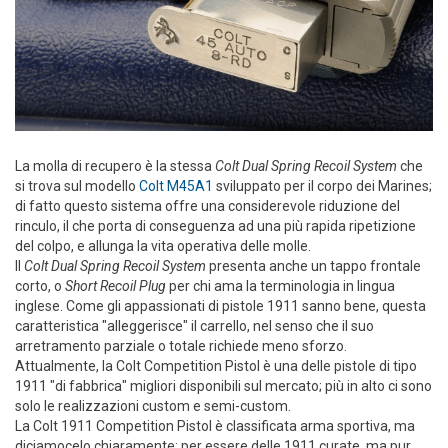
La molla di recupero è la stessa
Colt Dual Spring Recoil System
che
si trova sul modello
Colt M45A1
sviluppato per il corpo dei Marines;
di fatto questo sistema offre una considerevole riduzione del
rinculo, il che porta di conseguenza ad una più rapida ripetizione
del colpo, e allunga la vita operativa delle molle.
Il
Colt Dual Spring Recoil System
presenta anche un tappo frontale
corto, o
Short Recoil Plug
per chi ama la terminologia in lingua
inglese. Come gli appassionati di pistole 1911 sanno bene, questa
caratteristica "alleggerisce" il carrello, nel senso che il suo
arretramento parziale o totale richiede meno sforzo.
Attualmente, la Colt Competition Pistol è una delle pistole di tipo
1911 "di fabbrica" migliori disponibili sul mercato; più in alto ci sono
solo le realizzazioni custom e semi-custom.
La Colt 1911 Competition Pistol è classificata arma sportiva, ma
diciamocelo chiaramente: per essere delle 1911 curate, ma pur