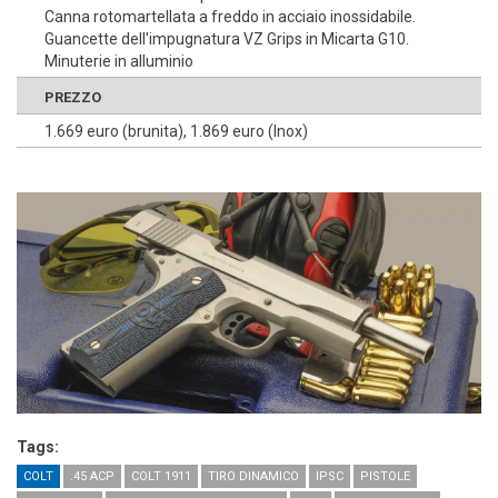
Canna rotomartellata a freddo in acciaio inossidabile.
Guancette dell'impugnatura VZ Grips in Micarta G10.
Minuterie in alluminio
PREZZO
1.669 euro (brunita), 1.869 euro (Inox)
Tags:
COLT
.45 ACP
COLT 1911
TIRO DINAMICO
IPSC
PISTOLE