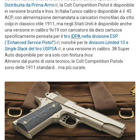
Distribuita da Prima Armi
(link is external)
, la Colt Competition Pistol è disponibile
in versione brunita e Inox. In Italia l'unico calibro disponibile è il .45
ACP, con alimentazione demandata a caricatori monofilari da otto
colpi in classico stile 1911, ma negli Stati Uniti è disponibile anche
una versione in calibro 9x19 con caricatore da dieci cartucce
specificamente pensata per il
tiro
IDPA
nella divisione ESP
(
"Enhanced Service Pistol
")
(link is external)
, nonché per le
divisioni
Limited 10
e
Single Stack
del tiro USPSA
(link is external)
, e una versione in calibro .38 Super
Auto disponibile per ora solo con finitura
Inox
.
Almeno dal punto di vista tecnico, le Colt Competition Pistols
sono delle 1911 standard... ma più curate.