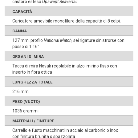
castoro estesa
Upswept Beavertail
CAPACITÀ
Caricatore amovibile monofilare della capacità di 8 colpi.
CANNA
127 mm; profilo
National Match
, sei rigature sinistrorse con
passo di 1:16"
ORGANI DI MIRA
Tacca di mira Novak regolabile in alzo; mirino fisso con
inserto in fibra ottica
LUNGHEZZA TOTALE
216 mm
PESO (VUOTO)
1036 grammi
MATERIALI / FINITURE
Carrello e fusto macchinati in acciaio al carbonio o inox
con finitura brunita o spazzolata.