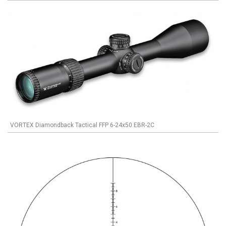
VORTEX Diamondback Tactical FFP 6-24x50 EBR-2C