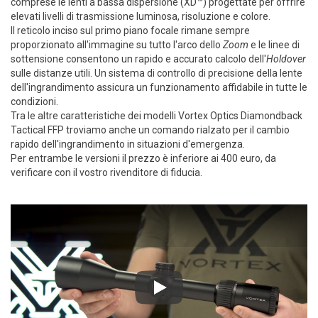
comprese le lenti a bassa dispersione (XD™) progettate per offrire
elevati livelli di trasmissione luminosa, risoluzione e colore.
Il reticolo inciso sul primo piano focale rimane sempre
proporzionato all'immagine su tutto l'arco dello
Zoom
e le linee di
sottensione consentono un rapido e accurato calcolo dell'
Holdover
sulle distanze utili. Un sistema di controllo di precisione della lente
dell'ingrandimento assicura un funzionamento affidabile in tutte le
condizioni.
Tra le altre caratteristiche dei modelli Vortex Optics Diamondback
Tactical FFP troviamo anche un comando rialzato per il cambio
rapido dell'ingrandimento in situazioni d'emergenza.
Per entrambe le versioni il prezzo è inferiore ai 400 euro, da
verificare con il vostro rivenditore di fiducia.
Play