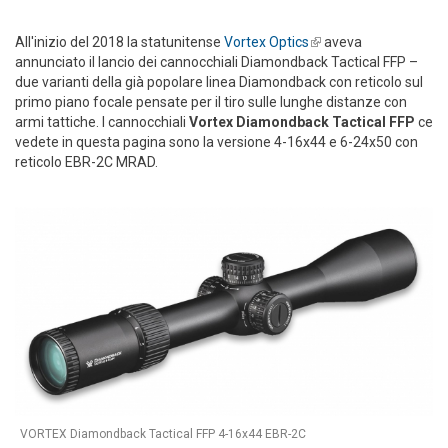
All'inizio del 2018 la statunitense
Vortex Optics
(link is external)
aveva
annunciato il lancio dei cannocchiali Diamondback Tactical FFP –
due varianti della già popolare linea Diamondback con reticolo sul
primo piano focale pensate per il tiro sulle lunghe distanze con
armi tattiche. I cannocchiali
Vortex Diamondback Tactical FFP
ce
vedete in questa pagina sono la versione 4-16x44 e 6-24x50 con
reticolo EBR-2C MRAD.
VORTEX Diamondback Tactical FFP 4-16x44 EBR-2C