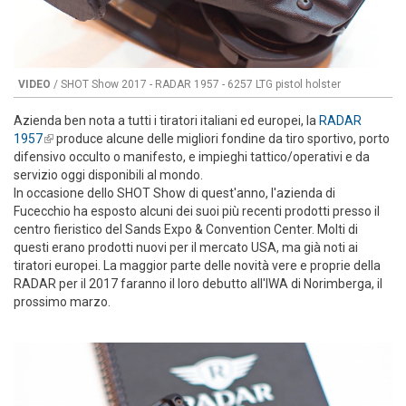
VIDEO
/ SHOT Show 2017 - RADAR 1957 - 6257 LTG pistol holster
Azienda ben nota a tutti i tiratori italiani ed europei, la
RADAR
1957
(link is external)
produce alcune delle migliori fondine da tiro sportivo, porto
difensivo occulto o manifesto, e impieghi tattico/operativi e da
servizio oggi disponibili al mondo.
In occasione dello SHOT Show di quest'anno, l'azienda di
Fucecchio ha esposto alcuni dei suoi più recenti prodotti presso il
centro fieristico del Sands Expo & Convention Center. Molti di
questi erano prodotti nuovi per il mercato USA, ma già noti ai
tiratori europei. La maggior parte delle novità vere e proprie della
RADAR per il 2017 faranno il loro debutto all'IWA di Norimberga, il
prossimo marzo.