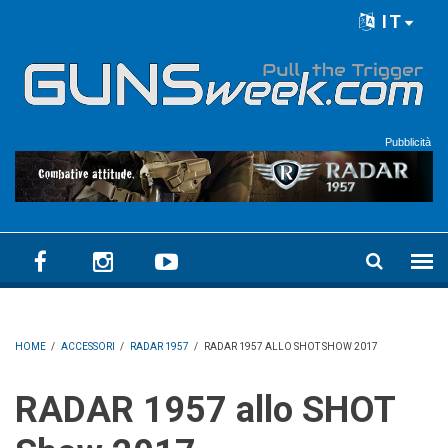
Skip to main content
IT
Language menu
Pubblicità
HOME
/
ACCESSORI
/
RADAR 1957
/
RADAR 1957 ALLO SHOT SHOW 2017
RADAR 1957 allo SHOT