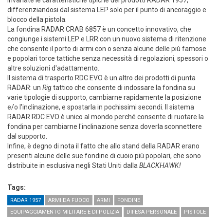
differenziandosi dal sistema LEP solo per il punto di ancoraggio e
blocco della pistola.
La fondina RADAR CRAB 6857 è un concetto innovativo, che
congiunge i sistemi LEP e LRR con un nuovo sistema di ritenzione
che consente il porto di armi con o senza alcune delle più famose
e popolari torce tattiche senza necessità di regolazioni, spessori o
altre soluzioni d'adattamento.
Il sistema di trasporto RDC EVO è un altro dei prodotti di punta
RADAR: un
Rig
tattico che consente di indossare la fondina su
varie tipologie di supporto, cambiarne rapidamente la posizione
e/o l'inclinazione, e spostarla in pochissimi secondi. Il sistema
RADAR RDC EVO è unico al mondo perché consente di ruotare la
fondina per cambiarne l'inclinazione senza doverla sconnettere
dal supporto.
Infine, è degno di nota il fatto che allo stand della RADAR erano
presenti alcune delle sue fondine di cuoio più popolari, che sono
distribuite in esclusiva negli Stati Uniti dalla
BLACKHAWK!
Tags:
RADAR 1957
ARMI DA FUOCO
ARMI
FONDINE
EQUIPAGGIAMENTO MILITARE E DI POLIZIA
DIFESA PERSONALE
PISTOLE