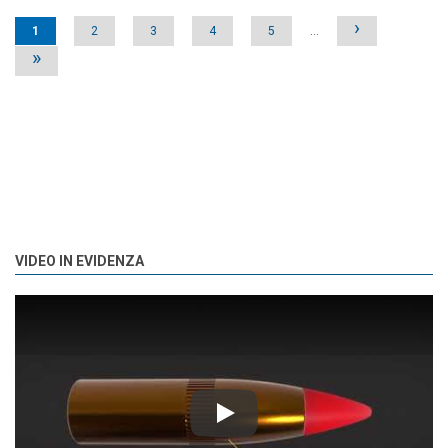
Pages
›
1
2
3
4
5
…
»
VIDEO IN EVIDENZA
Play