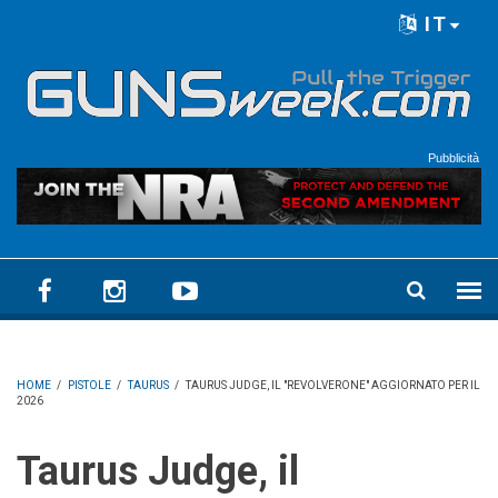
Skip to main content
IT
Language menu
Pubblicità
HOME
/
PISTOLE
/
TAURUS
/
TAURUS JUDGE, IL "REVOLVERONE" AGGIORNATO PER IL
2026
Taurus Judge, il