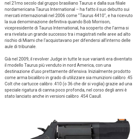
nel 21mo secolo dal gruppo brasiliano Taurus e dalla sua filiale
nordamericana Taurus International – ha fatto il suo debutto sui
mercati internazionali nel 2006 come "Taurus 4410", e ha ricevuto
la sua denominazione definitiva quando Bob Morrison,
vicepresidente di Taurus International, ha scoperto che l'arma si
era rivelata un grande successo tra i magistrati nelle aree ad alto
rischio di Miami che l'acquistavano per difendersi all'interno delle
aule di tribunale.
Già nel 2009, il revolver Judge in tutte le sue varianti era diventato
il modello Taurus più venduto in nord America, con una
destinazione d'uso prettamente difensiva. Inizialmente prodotto
come arma bicalibro in grado di utilizzare sia munizioni calibro .45
Colt che cartucce calibro .410 (o 36 che dir si voglia) grazie ad una
speciale rigatura di canna poco profonda, nel corso degli anni è
stato lanciato anche in versioni calibro .454 Casull.