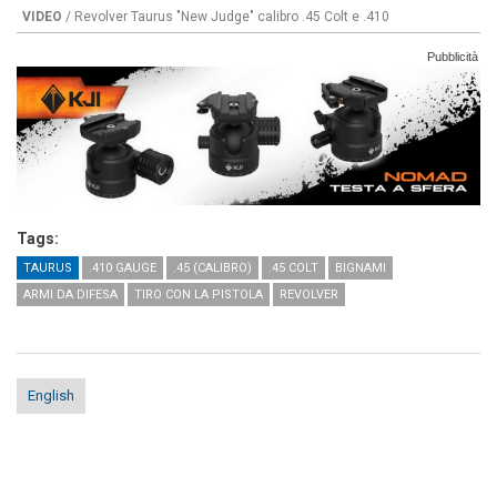
VIDEO
/ Revolver Taurus "New Judge" calibro .45 Colt e .410
Pubblicità
Tags:
TAURUS
.410 GAUGE
.45 (CALIBRO)
.45 COLT
BIGNAMI
ARMI DA DIFESA
TIRO CON LA PISTOLA
REVOLVER
English