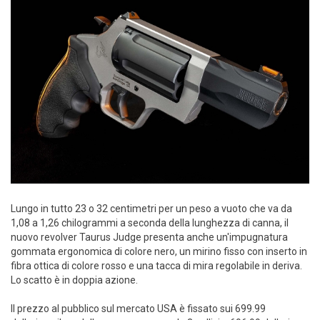
Lungo in tutto 23 o 32 centimetri per un peso a vuoto che va da
1,08 a 1,26 chilogrammi a seconda della lunghezza di canna, il
nuovo revolver Taurus Judge presenta anche un'impugnatura
gommata ergonomica di colore nero, un mirino fisso con inserto in
fibra ottica di colore rosso e una tacca di mira regolabile in deriva.
Lo scatto è in doppia azione.
Il prezzo al pubblico sul mercato USA è fissato sui 699.99