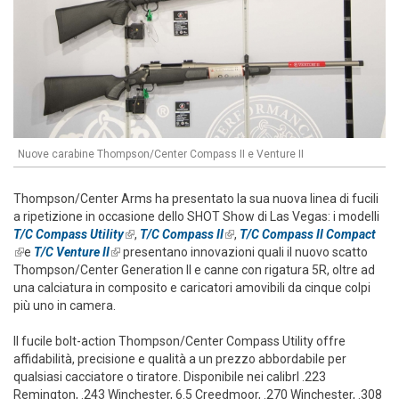
Nuove carabine Thompson/Center Compass II e Venture II
Thompson/Center Arms ha presentato la sua nuova linea di fucili
a ripetizione in occasione dello SHOT Show di Las Vegas: i modelli
T/C Compass Utility
(link is external)
,
T/C Compass II
(link is external)
,
T/C Compass II Compact
(link is external)
e
T/C Venture II
(link is external)
presentano innovazioni quali il nuovo scatto
Thompson/Center Generation II e canne con rigatura 5R, oltre ad
una calciatura in composito e caricatori amovibili da cinque colpi
più uno in camera.
Il fucile bolt-action Thompson/Center Compass Utility offre
affidabilità, precisione e qualità a un prezzo abbordabile per
qualsiasi cacciatore o tiratore. Disponibile nei calibrI .223
Remington, .243 Winchester, 6.5 Creedmoor, .270 Winchester, .308