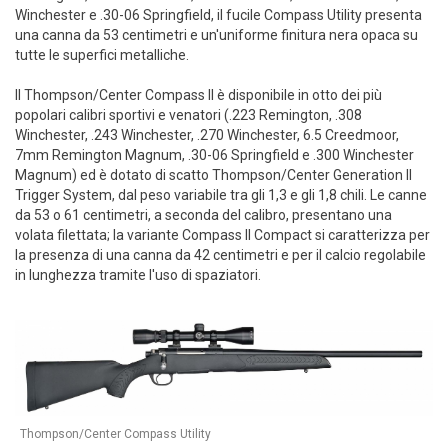
Winchester e .30-06 Springfield, il fucile Compass Utility presenta
una canna da 53 centimetri e un'uniforme finitura nera opaca su
tutte le superfici metalliche.
Il Thompson/Center Compass II è disponibile in otto dei più
popolari calibri sportivi e venatori (.223 Remington, .308
Winchester, .243 Winchester, .270 Winchester, 6.5 Creedmoor,
7mm Remington Magnum, .30-06 Springfield e .300 Winchester
Magnum) ed è dotato di scatto Thompson/Center Generation II
Trigger System, dal peso variabile tra gli 1,3 e gli 1,8 chili. Le canne
da 53 o 61 centimetri, a seconda del calibro, presentano una
volata filettata; la variante Compass II Compact si caratterizza per
la presenza di una canna da 42 centimetri e per il calcio regolabile
in lunghezza tramite l'uso di spaziatori.
Thompson/Center Compass Utility