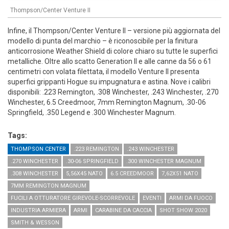
Thompson/Center Venture II
Infine, il Thompson/Center Venture II – versione più aggiornata del
modello di punta del marchio – è riconoscibile per la finitura
anticorrosione Weather Shield di colore chiaro su tutte le superfici
metalliche. Oltre allo scatto Generation II e alle canne da 56 o 61
centimetri con volata filettata, il modello Venture II presenta
superfici grippanti Hogue su impugnatura e astina. Nove i calibri
disponibili: .223 Remington, .308 Winchester, .243 Winchester, .270
Winchester, 6.5 Creedmoor, 7mm Remington Magnum, .30-06
Springfield, .350 Legend e .300 Winchester Magnum.
Tags:
THOMPSON CENTER
.223 REMINGTON
.243 WINCHESTER
.270 WINCHESTER
.30-06 SPRINGFIELD
.300 WINCHESTER MAGNUM
.308 WINCHESTER
5,56X45 NATO
6.5 CREEDMOOR
7,62X51 NATO
7MM REMINGTON MAGNUM
FUCILI A OTTURATORE GIREVOLE-SCORREVOLE
EVENTI
ARMI DA FUOCO
INDUSTRIA ARMIERA
ARMI
CARABINE DA CACCIA
SHOT SHOW 2020
SMITH & WESSON