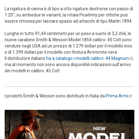
La rigatura di canna è di tipo a otto rigature destrorse con passo di
1:20"; su ambedue le varianti, la rotaia Picatinny per ottiche può
essere rimossa per lasciare spazio ad attacchi di tipo Marlin 1894.
Lunghe in tutto 91,44 centimetri per un peso a vuoto di 3,2 chili, le
nuove carabine Smith & Wesson Model 1854 calibro .45 Colt sono
vendute negli USA ad un prezzo di 1.279 dollari per il modello inox
e di 1.399 dollari per il modello con finitura Armornite nera.
Il distributore italiano
ha a catalogo i modelli calibro .44 Magnum
(link 
,
ma al momento non sono ancora disponibili indicazioni sull'arrivo
exter
dei modelli in calibro .45 Colt.
I prodotti Smith & Wesson sono distribuiti in Italia da
Prima Armi
(link i
.
exter