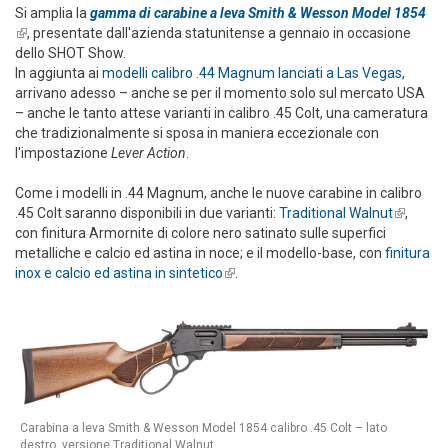
Si amplia la
gamma di carabine a leva Smith & Wesson Model 1854
(link is external)
, presentate dall'azienda statunitense a gennaio in occasione
dello SHOT Show.
In aggiunta ai
modelli calibro .44 Magnum lanciati a Las Vegas
,
arrivano adesso – anche se per il momento solo sul mercato USA
– anche le tanto attese varianti in calibro .45 Colt, una cameratura
che tradizionalmente si sposa in maniera eccezionale con
l'impostazione
Lever Action
.
Come i modelli in .44 Magnum, anche le nuove carabine in calibro
.45 Colt saranno disponibili in due varianti:
Traditional Walnut
(link is
,
con finitura Armornite di colore nero satinato sulle superfici
external
metalliche e calcio ed astina in noce; e il modello-base, con
finitura
inox e calcio ed astina in sintetico
(link is external)
.
Carabina a leva Smith & Wesson Model 1854 calibro .45 Colt – lato
destro, versione Traditional Walnut