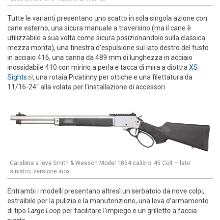
Tutte le varianti presentano uno scatto in sola singola azione con
cane esterno, una sicura manuale a traversino (ma il cane è
utilizzabile a sua volta come sicura posizionandolo sulla classica
mezza monta), una finestra d'espulsione sul lato destro del fusto
in acciaio 416, una canna da 489 mm di lunghezza in acciaio
inossidabile 410 con mirino a perla e tacca di mira a diottra
XS
Sights
(link is external)
, una rotaia Picatinny per ottiche e una filettatura da
11/16-24" alla volata per l'installazione di accessori.
Carabina a leva Smith & Wesson Model 1854 calibro .45 Colt – lato
sinistro, versione inox
Entrambi i modelli presentano altresì un serbatoio da nove colpi,
estraibile per la pulizia e la manutenzione, una leva d'armamento
di tipo
Large Loop
per facilitare l'impiego e un grilletto a faccia