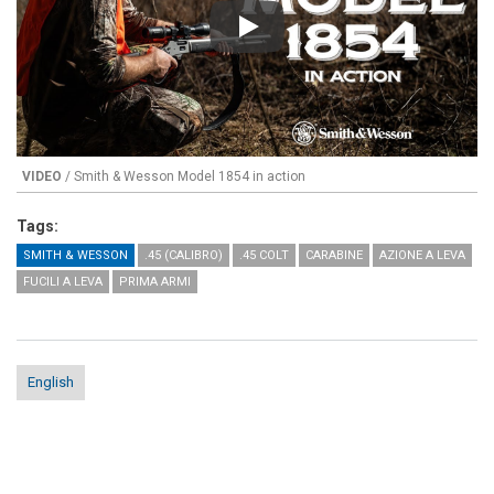
Play
VIDEO
/ Smith & Wesson Model 1854 in action
Tags:
SMITH & WESSON
.45 (CALIBRO)
.45 COLT
CARABINE
AZIONE A LEVA
FUCILI A LEVA
PRIMA ARMI
English