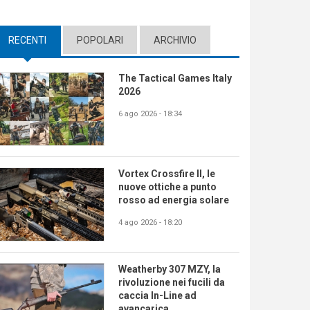
RECENTI
(ACTIVE TAB)
POPOLARI
ARCHIVIO
The Tactical Games Italy
2026
6 ago 2026 - 18:34
Vortex Crossfire II, le
nuove ottiche a punto
rosso ad energia solare
4 ago 2026 - 18:20
Weatherby 307 MZY, la
rivoluzione nei fucili da
caccia In-Line ad
avancarica