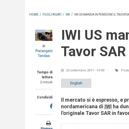
HOME
/
FUCILI RIGATI
/
IWI
/
IWI US MANDA IN PENSIONE IL TAVOR S
IWI US manda in pensione il
Tavor SAR
di
Pierangelo
Tendas
22 settembre 2017 - 14:00
Posta
Tempo di
lettura
2 minuti
English
Condividi
Il mercato si è espresso, e p
nordamericana di
IWI
ha dun
l'originale Tavor SAR in fav
Stampa