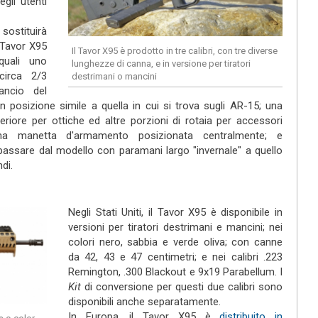
gli utenti
 sostituirà
l Tavor X95
Il Tavor X95 è prodotto in tre calibri, con tre diverse
quali uno
lunghezze di canna, e in versione per tiratori
circa 2/3
destrimani o mancini
ancio del
n posizione simile a quella in cui si trova sugli AR-15; una
riore per ottiche ed altre porzioni di rotaia per accessori
 una manetta d'armamento posizionata centralmente; e
assare dal modello con paramani largo "invernale" a quello
di.
Negli Stati Uniti, il Tavor X95 è disponibile in
versioni per tiratori destrimani e mancini; nei
colori nero, sabbia e verde oliva; con canne
da 42, 43 e 47 centimetri; e nei calibri .223
Remington, .300 Blackout e 9x19 Parabellum. I
Kit
di conversione per questi due calibri sono
disponibili anche separatamente.
In Europa, il Tavor X95 è
distribuito in