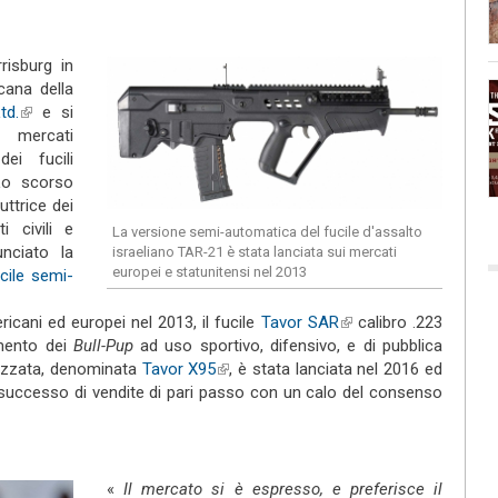
risburg in
icana della
td.
(link is external)
e si
 mercati
dei fucili
 Lo scorso
uttrice dei
 civili e
La versione semi-automatica del fucile d'assalto
ciato la
israeliano TAR-21 è stata lanciata sui mercati
europei e statunitensi nel 2013
cile semi-
 is external)
ricani ed europei nel 2013, il fucile
Tavor SAR
(link is
calibro .223
gmento dei
Bull-Pup
ad uso sportivo, difensivo, e di pubblica
external)
izzata, denominata
Tavor X95
(link is external)
, è stata lanciata nel 2016 ed
 successo di vendite di pari passo con un calo del consenso
«
Il mercato si è espresso, e preferisce il