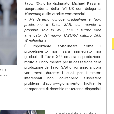
Tavor X95
», ha dichiarato Michael Kassnar,
vicepresidente della
IWI
US con delega al
Marketing
e alle vendite commerciali.
«
Manderemo dunque gradualmente fuori
produzione il Tavor SAR, continuando a
produrre solo lo X95, che in futuro sarà
affiancato dal nuovo TAVOR-7 calibro .308
Winchester
.»
È importante sottolineare come il
procedimento non sarà immediato ma
graduale. Il Tavor X95 rimarrà in produzione
molto a lungo, mentre per la cessazione della
produzione del Tavor SAR ci vorranno ancora
WI US,
vari mesi, durante i quali per i tiratori
lo ora
interessati non dovrebbero sussistere
problemi d'approvvigionamento. Inoltre le
componenti di ricambio resteranno disponibili
La scelta è stata fatta data la