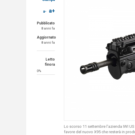
a+
a-
Pubblicato
8 anni fa
Aggiornato
8 anni fa
Letto
finora
0%
Lo scorso 11 settembre l'azienda IWI US 
favore del nuovo X95 che resterà in pro