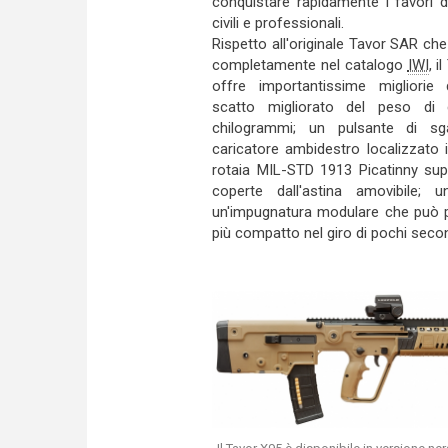
conquistare rapidamente i favori de
civili e professionali.
Rispetto all'originale Tavor SAR che
completamente nel catalogo
IWI
, i
offre importantissime migliorie 
scatto migliorato del peso di 
chilogrammi; un pulsante di sg
caricatore ambidestro localizzato i
rotaia MIL-STD 1913 Picatinny supe
coperte dall'astina amovibile;
un'impugnatura modulare che può p
più compatto nel giro di pochi secon