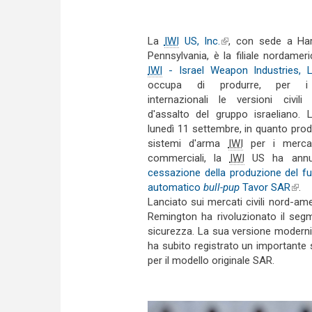
La
IWI
US, Inc.
(link is external)
, con sede a Har
Pennsylvania, è la filiale nordamer
IWI
- Israel Weapon Industries, L
occupa di produrre, per i
internazionali le versioni civili 
d'assalto del gruppo israeliano.
lunedì 11 settembre, in quanto prod
sistemi d'arma
IWI
per i mercati
commerciali, la
IWI
US ha annun
cessazione della produzione del fu
automatico
bull-pup
Tavor SAR
(link
.
Lanciato sui mercati civili nord-ame
Remington ha rivoluzionato il se
sicurezza. La sua versione modern
ha subito registrato un importante
per il modello originale SAR.