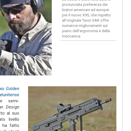
pronunciata preferenza dei
tiratori americani ed europei
per il nuovo X95, che rispetto
all'originale Tavor SAR offre
numerosi miglioramenti sul
piano dell'ergonomia e della
meccanica
mio
Golden
tunitense
al)
le semi-
 un
Design
to al suo
o livello
li ha fatto