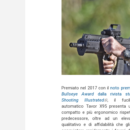
Premiato nel 2017 con il
noto pre
Bullseye Award
dalla rivista sta
Shooting Illustrated
(link is extern
, il fuci
automatico Tavor X95 presenta
compatto e più ergonomico rispet
predecessore, oltre ad un elevat
qualitativo e di affidabilità che g