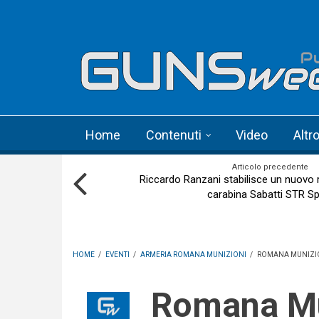
Skip to main content
Language menu
Home
Contenuti
Video
Altr
Articolo precedente
Riccardo Ranzani stabilisce un nuovo 
carabina Sabatti STR Sp
HOME
/
EVENTI
/
ARMERIA ROMANA MUNIZIONI
/
ROMANA MUNIZIO
Romana Munizioni celebra il