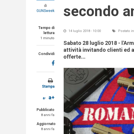
secondo an
di
GUNSweek
Tempo di
14 luglio 2018 - 10:00
Postato i
lettura
1 minuto
Sabato 28 luglio 2018 - l'Ar
attività invitando clienti ed
Condividi
offerte...
Stampa
a+
a-
Pubblicato
8 anni fa
Aggiornato
8 anni fa