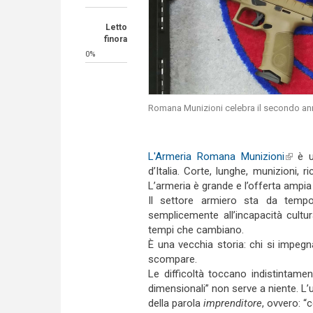
Letto
finora
0%
Romana Munizioni celebra il secondo ann
L'Armeria Romana Munizioni
(link i
è un
d’Italia. Corte, lunghe, munizioni, r
L’armeria è grande e l’offerta ampia su
Il settore armiero sta da tempo 
semplicemente all’incapacità cultura
tempi che cambiano.
È una vecchia storia: chi si impegn
scompare.
Le difficoltà toccano indistintame
dimensionali” non serve a niente. L’u
della parola
imprenditore
, ovvero: “