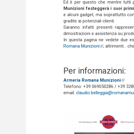
Ed è per questo che mentre tutti p
Munizioni festeggerà i suoi primi
e alcuni gadget, ma soprattutto con 
gradite ai potenziali clienti.
Saranno infatti presenti rapprese
dimostrazioni e assistenza su prodot
In questa pagina ne vedete due es
Romana Munizioni
(link is external)
, altrimenti… c
Per informazioni:
Armeria Romana Munizioni
(link i
Telefono: +39 069050286 / +39 32
email:
claudio.belleggia@romanamuni