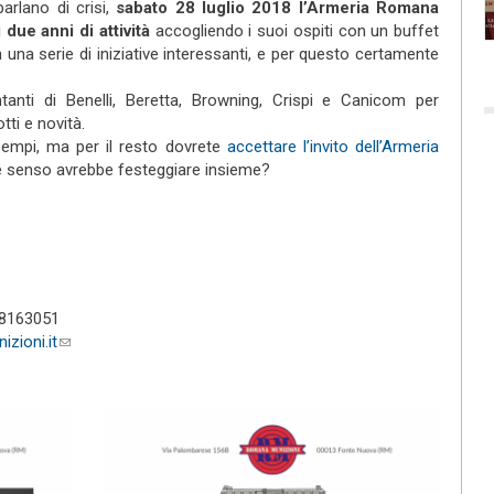
arlano di crisi,
sabato 28 luglio 2018 l’Armeria Romana
 due anni di attività
accogliendo i suoi ospiti con un buffet
una serie di iniziative interessanti, e per questo certamente
ntanti di Benelli, Beretta, Browning, Crispi e Canicom per
ti e novità.
empi, ma per il resto dovrete
accettare l’invito dell’Armeria
he senso avrebbe festeggiare insieme?
s external)
88163051
zioni.it
(link sends e-mail)