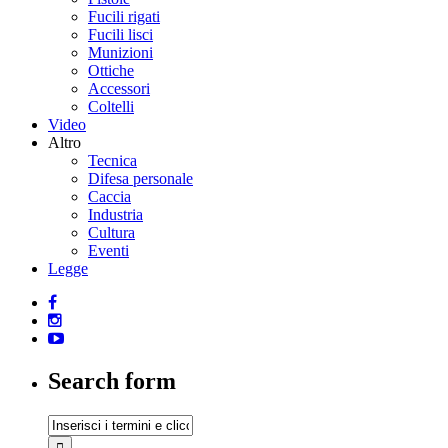
Fucili rigati
Fucili lisci
Munizioni
Ottiche
Accessori
Coltelli
Video
Altro
Tecnica
Difesa personale
Caccia
Industria
Cultura
Eventi
Legge
Search form