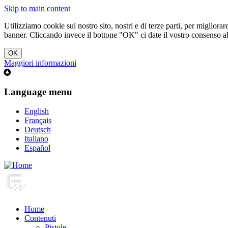
Skip to main content
Utilizziamo cookie sul nostro sito, nostri e di terze parti, per migliorar
banner. Cliccando invece il bottone "OK" ci date il vostro consenso all'
Maggiori informazioni
Language menu
English
Français
Deutsch
Italiano
Español
Home
Contenuti
Pistole