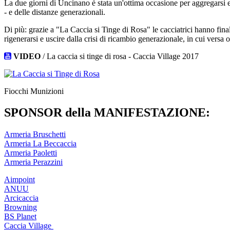
La due giorni di Uncinano è stata un'ottima occasione per aggregarsi e soc
- e delle distanze generazionali.
Di più: grazie a "La Caccia si Tinge di Rosa" le cacciatrici hanno fina
rigenerarsi e uscire dalla crisi di ricambio generazionale, in cui versa
VIDEO
/ La caccia si tinge di rosa - Caccia Village 2017
Fiocchi Munizioni
SPONSOR della MANIFESTAZIONE:
Armeria Bruschetti
Armeria La Beccaccia
Armeria Paoletti
Armeria Perazzini
Aimpoint
ANUU
Arcicaccia
Browning
BS Planet
Caccia Village