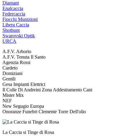
Diamant
Enalcaccia
Federcaccia
Fiocchi Munizioni
Libera Caccia
Shothunt
Swarovski Optik
URCA
A.F.V. Arborio
A.F.V. Tenuta Il Santo
Agenzia Rossi
Cardeto
Domiziani
Gentili
Gesa Impianti Elettrici
Il Colle Di Andreini Zona Addestramento Cani
Mister Mix
NEF
New Segugio Europa
Onoranze Funebri Clemente Torre Dell'olio
La Caccia si Tinge di Rosa