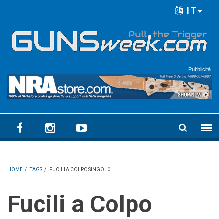
Skip to main content
IT
Language menu
Pubblicità
HOME
/
TAGS
/
FUCILI A COLPO SINGOLO
Fucili a Colpo