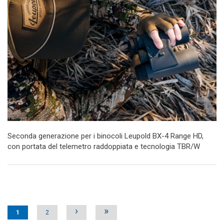
Seconda generazione per i binocoli Leupold BX-4 Range HD,
con portata del telemetro raddoppiata e tecnologia TBR/W
Pages
›
»
1
2