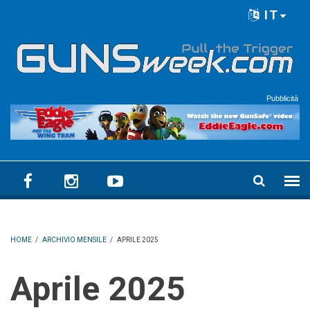
Skip to main content
IT
Language menu
Pubblicità
HOME
/
ARCHIVIO MENSILE
/
APRILE 2025
aprile 2025