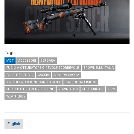
Tags:
MDT
ACCESSORI
BERGARA
FUCILI A OTTURATORE GIREVOLE-SCORREVOLE
BROWNELLS ITALIA
CALCI PER FUCILI
CACCIA
ARMI DA CACCIA
TIRO DI PRECISIONE CON IL FUCILE
TIRO DI PRECISIONE
FUCILI DA TIRO DI PRECISIONE
REMINGTON
FUCILI RIGATI
TIRO
WEATHERBY
English