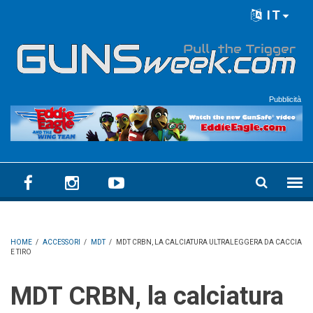
Skip to main content
IT
Language menu
Pubblicità
HOME
/
ACCESSORI
/
MDT
/
MDT CRBN, LA CALCIATURA ULTRALEGGERA DA CACCIA
E TIRO
MDT CRBN, la calciatura