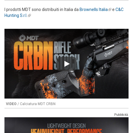
I prodotti MDT sono distribuiti in Italia da
Brownells Italia
(link is
e
C&C
Hunting S.r.l.
(link is external)
external)
Play
VIDEO
/ Calciatura MDT CRBN
Pubblicità