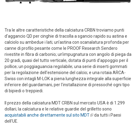
Tra le altre caratteristiche della calciatura CRBN troviamo punti
d'aggancio QD per cinghie di tracolla a sgancio rapido su astina e
calciolo su ambedue i lati; un'astina con scanalatura profonda per
canne di profilo pesante come le PROOF Research Sendero
rivestite in fibra di carbonio; un'impugnatura con angolo di piega da
20 gradi, quasi del tutto verticale, dotata di punti d'appoggio per il
pollice; un poggiaguancia regolabile; una serie di inserti gommati
per la regolazione dell'estensione del calcio; e una rotaia ARCA-
Swiss con intagli M-LOK a piena lunghezza integrale alla superficie
inferiore del guardamani, per l'installazione di pressoché ogni tipo
di bipiedi o treppiedi.
Il prezzo della calciatura MDT CRBN sul mercato USA è di 1.299
dollari; la calciatura e le relative guardie del grilletto sono
acquistabili anche direttamente sul sito MDT
(link is external)
da tutti i Paesi
dell'UE.