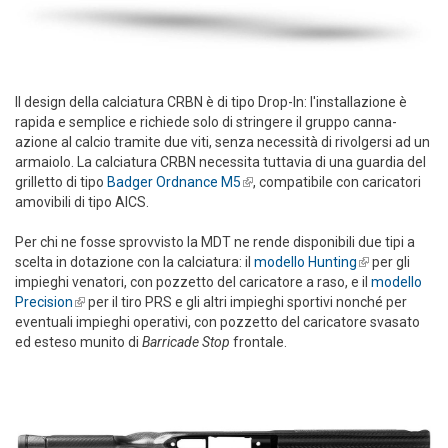
Il design della calciatura CRBN è di tipo Drop-In: l'installazione è
rapida e semplice e richiede solo di stringere il gruppo canna-
azione al calcio tramite due viti, senza necessità di rivolgersi ad un
armaiolo. La calciatura CRBN necessita tuttavia di una guardia del
grilletto di tipo
Badger Ordnance M5
(link is external)
, compatibile con caricatori
amovibili di tipo AICS.
Per chi ne fosse sprovvisto la MDT ne rende disponibili due tipi a
scelta in dotazione con la calciatura: il
modello Hunting
(link is
per gli
impieghi venatori, con pozzetto del caricatore a raso, e il
external)
modello
Precision
(link is external)
per il tiro PRS e gli altri impieghi sportivi nonché per
eventuali impieghi operativi, con pozzetto del caricatore svasato
ed esteso munito di
Barricade Stop
frontale.