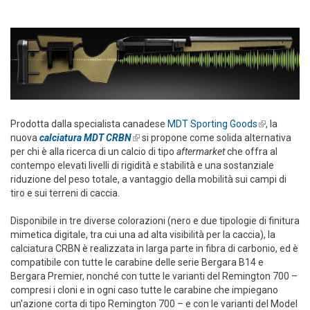
Prodotta dalla specialista canadese
MDT Sporting Goods
(link is
, la
nuova
calciatura MDT CRBN
(link is external)
si propone come solida alternativa
external)
per chi è alla ricerca di un calcio di tipo
aftermarket
che offra al
contempo elevati livelli di rigidità e stabilità e una sostanziale
riduzione del peso totale, a vantaggio della mobilità sui campi di
tiro e sui terreni di caccia.
Disponibile in tre diverse colorazioni (nero e due tipologie di finitura
mimetica digitale, tra cui una ad alta visibilità per la caccia), la
calciatura CRBN è realizzata in larga parte in fibra di carbonio, ed è
compatibile con tutte le carabine delle serie Bergara B14 e
Bergara Premier, nonché con tutte le varianti del Remington 700 –
compresi i cloni e in ogni caso tutte le carabine che impiegano
un'azione corta di tipo Remington 700 – e con le varianti del Model