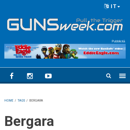
Skip to main content
IT
Language menu
Pubblicità
HOME
/
TAGS
/
BERGARA
Bergara