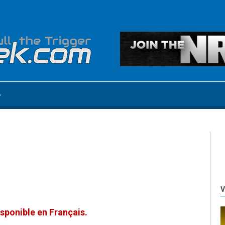
V
sponible en Français.