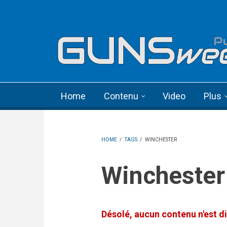
Skip to main content
Language menu
Home
Contenu
Video
Plus
HOME
/
TAGS
/
WINCHESTER
Winchester
Désolé, aucun contenu n'est di