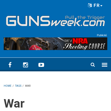
Skip to main content
FR
Language menu
Publicité
HOME
/
TAGS
/
WAR
War