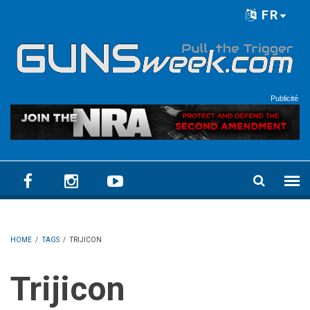
Skip to main content
FR
Language menu
Publicité
HOME
/
TAGS
/
TRIJICON
Trijicon