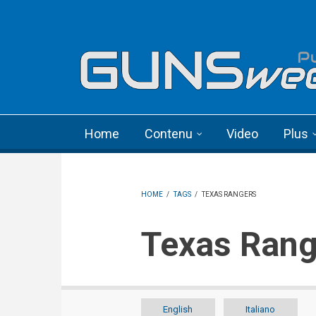
Skip to main content
Language menu
Home
Contenu
Video
Plus
HOME
/
TAGS
/
TEXAS RANGERS
Texas Ran
English
Italiano