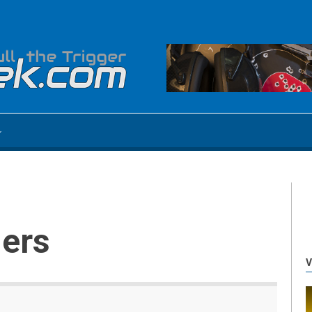
gers
V